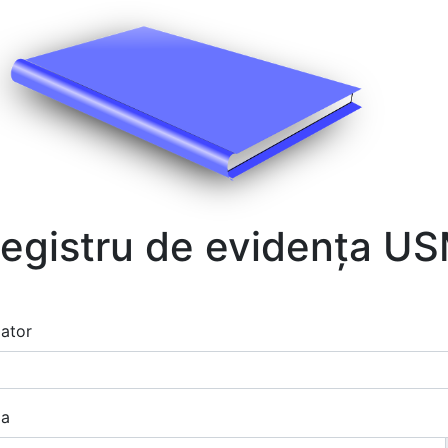
egistru de evidența U
zator
la